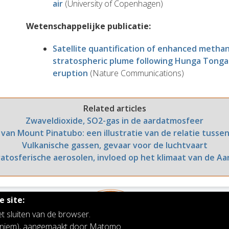
air
(University of Copenhagen)
Wetenschappelijke publicatie:
Satellite quantification of enhanced methan
stratospheric plume following Hunga Tonga
eruption
(Nature Communications)
Related articles
Zwaveldioxide, SO2-gas in de aardatmosfeer
g van Mount Pinatubo: een illustratie van de relatie tusse
Vulkanische gassen, gevaar voor de luchtvaart
ratosferische aerosolen, invloed op het klimaat van de Aa
 site:
et sluiten van de browser.
noniem), aangemaakt door Matomo.