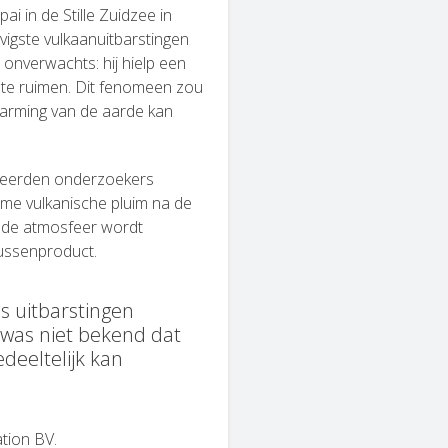
in de Stille Zuidzee in
evigste vulkaanuitbarstingen
onverwachts: hij hielp een
p te ruimen. Dit fenomeen zou
warming van de aarde kan
ateerden onderzoekers
me vulkanische pluim na de
n de atmosfeer wordt
tussenproduct.
s uitbarstingen
 was niet bekend dat
edeeltelijk kan
tion BV.