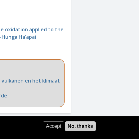
e oxidation applied to the
-Hunga Ha’apai
n vulkanen en het klimaat
rde
Accept
No, thanks