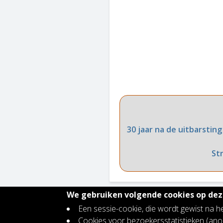
30 jaar na de uitbarstin
St
We gebruiken volgende cookies op deze
Een sessie-cookie, die wordt gewist na h
Contact
Cookies voor bezoekersstatistieken (a