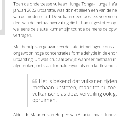
Toen de onderzeese vulkaan Hunga Tonga–Hunga Ha’apai 
januari 2022 uitbarstte, was dit niet alleen een van de h
van de moderne tijd. De vulkaan deed ook iets volkomen 
deel van de methaanvervuiling die hij had uitgestoten o
wel eens de sleutel kunnen zijn tot hoe de mens de op
vertragen.
Met behulp van geavanceerde satellietmetingen const
ongewoon hoge concentraties formaldehyde in de enor
uitbarsting. Dit was cruciaal bewijs: wanneer methaan i
afgebroken, ontstaat formaldehyde als een kortlevend 
Het is bekend dat vulkanen tijden
methaan uitstoten, maar tot nu toe
vulkanische as deze vervuiling ook g
opruimen.
Aldus dr. Maarten van Herpen van Acacia Impact Innova