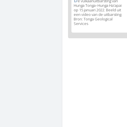
D
News
e vulkaanuitbarsting van
Hunga Tonga–Hunga Ha'apai
image
op 15 januari 2022. Beeld uit
legend
een video van de uitbarsting.
1
Bron: Tonga Geological
Services