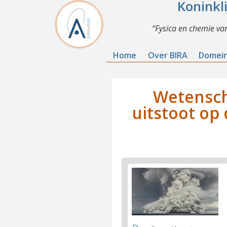
Koninkl
Fysica en chemie va
Home
Over BIRA
Domei
Wetensch
uitstoot op
News
image
1