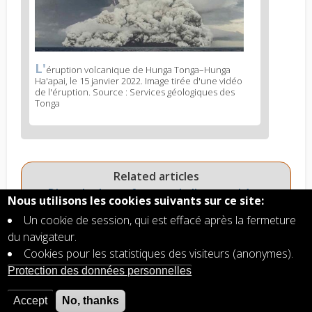
L'
News
éruption volcanique de Hunga Tonga–Hunga
Ha'apai, le 15 janvier 2022. Image tirée d'une vidéo
image
de l'éruption. Source : Services géologiques des
legend
Tonga
1
Related articles
Dioxyde de soufre: gaz de l'atmosphère
Nous utilisons les cookies suivants sur ce site:
terrestre
Un cookie de session, qui est effacé après la fermeture
30 ans après l'éruption du Mont Pinatubo : une
du navigateur.
illustration de la relation entre les volcans et le
Cookies pour les statistiques des visiteurs (anonymes).
climat
Protection des données personnelles
Eruptions volcaniques: danger pour l'aviation
Aérosols stratosphériques, influence sur le
Accept
No, thanks
climat de la Terre