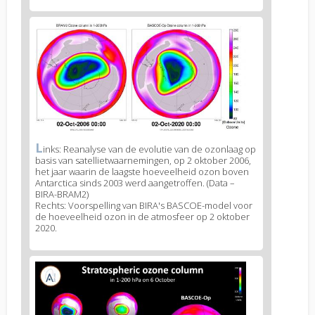
News
image
2
L
News
inks: Reanalyse van de evolutie van de ozonlaag op
basis van satellietwaarnemingen, op 2 oktober 2006,
image
het jaar waarin de laagste hoeveelheid ozon boven
legend
Antarctica sinds 2003 werd aangetroffen. (Data –
2
BIRA-BRAM2)
Rechts: Voorspelling van BIRA's BASCOE-model voor
de hoeveelheid ozon in de atmosfeer op 2 oktober
2020.
News
image
3