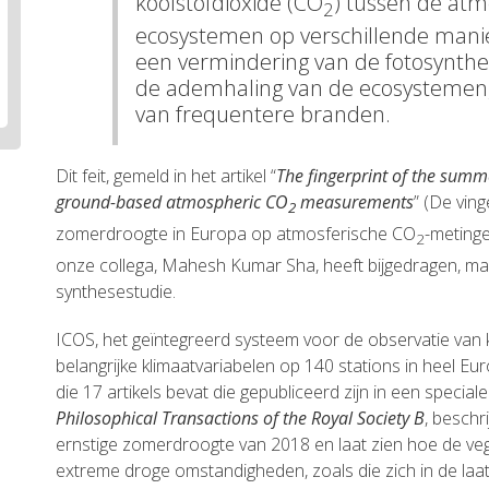
koolstofdioxide (CO
) tussen de atm
2
ecosystemen op verschillende manie
een vermindering van de fotosynthe
de ademhaling van de ecosystemen,
van frequentere branden.
Dit feit, gemeld in het artikel “
The fingerprint of the sum
ground-based atmospheric CO
measurements
” (De vin
2
zomerdroogte in Europa op atmosferische CO
-meting
2
onze collega, Mahesh Kumar Sha, heeft bijgedragen, maa
synthesestudie.
ICOS, het geïntegreerd systeem voor de observatie van
belangrijke klimaatvariabelen op 140 stations in heel Eu
die 17 artikels bevat die gepubliceerd zijn in een specia
Philosophical Transactions of the Royal Society B
, beschr
ernstige zomerdroogte van 2018 en laat zien hoe de veg
extreme droge omstandigheden, zoals die zich in de laa