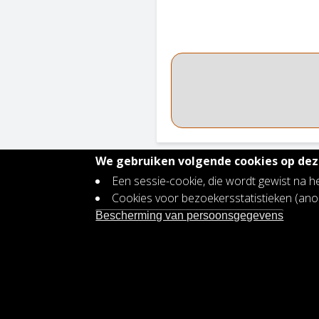
We gebruiken volgende cookies op deze
Een sessie-cookie, die wordt gewist na h
Contact
Cookies voor bezoekersstatistieken (a
Footer
Vacatures
Bescherming van persoonsgegevens
menu
Bescherming persoonsgegevens
Toegankelijkheidsverklaring
Plan voor gendergelijkheid