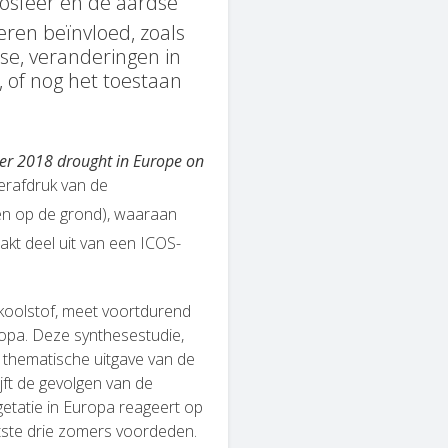
osfeer en de aardse
ren beïnvloed, zoals
se, veranderingen in
 of nog het toestaan
mer 2018 drought in Europe on
gerafdruk van de
en op de grond), waaraan
kt deel uit van een ICOS-
 koolstof, meet voortdurend
ropa. Deze synthesestudie,
le thematische uitgave van de
ijft de gevolgen van de
etatie in Europa reageert op
tste drie zomers voordeden.