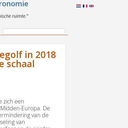
eronomie
ische ruimte.
Search
Search
form
egolf in 2018
e schaal
e zich een
n Midden-Europa. De
vermindering van de
seling van