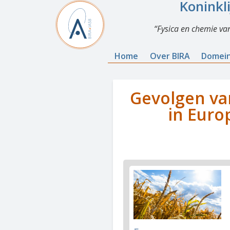
Koninkl
Fysica en chemie va
Home
Over BIRA
Domei
Gevolgen van
in Euro
News
image
1