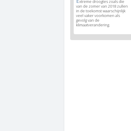
E
News
xtreme droogtes zoals die
van de zomer van 2018 zullen
image
in de toekomst waarschijnlijk
legend
veel vaker voorkomen als
1
gevolg van de
klimaatverandering.