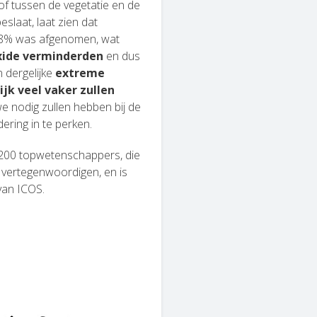
tof tussen de vegetatie en de
slaat, laat zien dat
 18% was afgenomen, wat
xide verminderden
en dus
n dergelijke
extreme
jk veel vaker zullen
 we nodig zullen hebben bij de
ering in te perken.
 200 topwetenschappers, die
 vertegenwoordigen, en is
van ICOS.