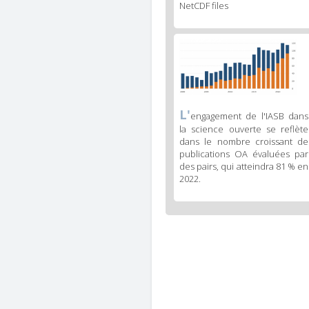
2
NetCDF files
caption
(legend)
Figure
3
body
text
Figure
L'
engagement de l'IASB dans
3
la science ouverte se reflète
caption
dans le nombre croissant de
(legend)
publications OA évaluées par
des pairs, qui atteindra 81 % en
2022.