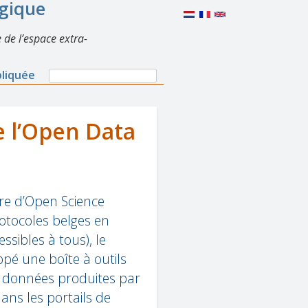
lgique
 de l’espace extra-
Search
pliquée
Search
form
e l’Open Data
re d’Open Science
rotocoles belges en
sibles à tous), le
pé une boîte à outils
aux données produites par
 dans les portails de