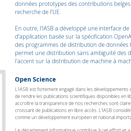
données prototypes des contributions belges
recherche de l'UE.
En outre, l’IASB a développé une interface 
d'application basée sur la spécification OpenA
des programmes de distribution de données fi
permet une distribution sans ambiguïté des 
l'accent sur la distribution de machine à mach
Body
Open Science
text
L’IASB est fortement engagé dans les développements de
de rendre les publications scientifiques disponibles en li
accroître la transparence de nos recherches sont clair
croissant de publications en libre accès. L’IASB consid
comme un développement européen et national importa
Le département informatique contribue à cet effort et a