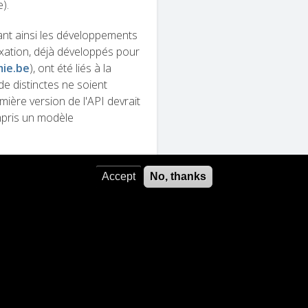
).
nt ainsi les développements
exation, déjà développés pour
mie.be
), ont été liés à la
de distinctes ne soient
ère version de l'API devrait
ompris un modèle
Accept
No, thanks