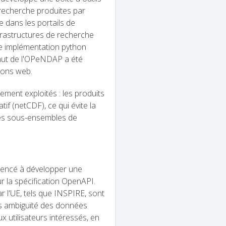
 recherche produites par
ée dans les portails de
frastructures de recherche
une implémentation python
aut de l'OPeNDAP a été
tions web.
ment exploités : les produits
f (netCDF), ce qui évite la
des sous-ensembles de
mencé à développer une
r la spécification OpenAPI.
 l'UE, tels que INSPIRE, sont
ans ambiguïté des données
x utilisateurs intéressés, en