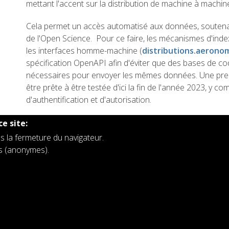
mettant l'accent sur la distribution de machine à machine
Cela permet un accès automatisé aux données, soutena
de l'Open Science. Pour ce faire, les mécanismes d'ind
les interfaces homme-machine (
distributions.aerono
spécification OpenAPI afin d'éviter que des bases de co
nécessaires pour envoyer les mêmes données. Une premi
être prête à être testée d'ici la fin de l'année 2023, y c
d'authentification et d'autorisation.
ce site:
s la fermeture du navigateur.
rs (anonymes).
es