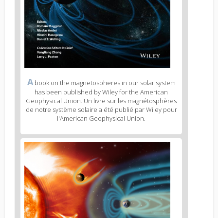
Figure
A
book on the magnetospheres in our solar system
2
has been published by Wiley for the American
caption
Geophysical Union. Un livre sur les magnétosphères
(legend)
de notre système solaire a été publié par Wiley pour
l'American Geophysical Union.
Figure
3
body
text