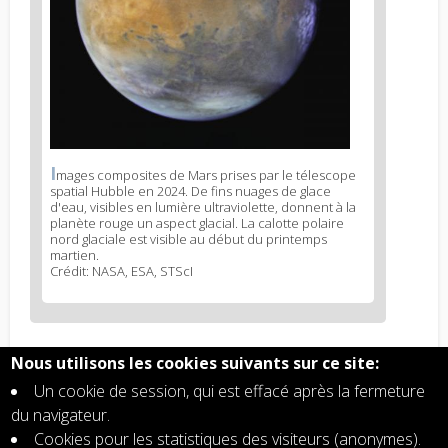
I
News
mages composites de Mars prises par le télescope
spatial Hubble en 2024. De fins nuages de glace
image
d'eau, visibles en lumière ultraviolette, donnent à la
legend
planète rouge un aspect glacial. La calotte polaire
1
nord glaciale est visible au début du printemps
martien.
Crédit: NASA, ESA, STScI
Nous utilisons les cookies suivants sur ce site:
Related articles
Un cookie de session, qui est effacé après la fermeture
Les tempêtes de poussière sur Mars injectent
du navigateur.
de l'eau en altitude dans l'atmosphère
Cookies pour les statistiques des visiteurs (anonymes).