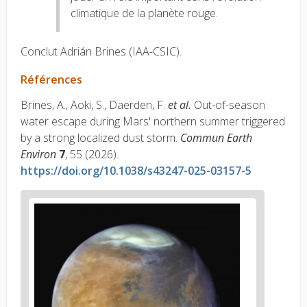
climatique de la planète rouge.
Conclut Adrián Brines (IAA-CSIC).
Références
Brines, A., Aoki, S., Daerden, F.
et al.
Out-of-season
water escape during Mars' northern summer triggered
by a strong localized dust storm.
Commun Earth
Environ
7
, 55 (2026).
https://doi.org/10.1038/s43247-025-03157-5
News
image
1